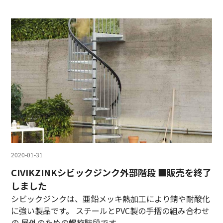
2020-01-31
CIVIKZINKシビックジンク外部階段 ■販売を終了
しました
シビックジンクは、亜鉛メッキ熱加工により錆や耐酸化
に強い製品です。 スチールとPVC製の手摺の組み合わせ
の 屋外のための螺旋階段です。