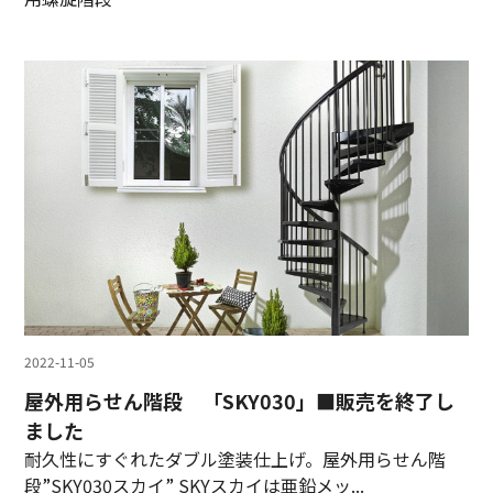
2022-11-05
屋外用らせん階段 「SKY030」■販売を終了し
ました
耐久性にすぐれたダブル塗装仕上げ。屋外用らせん階
段”SKY030スカイ” SKYスカイは亜鉛メッ...